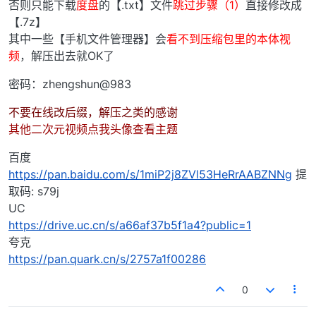
否则只能下载
度盘
的【.txt】文件
跳过步骤（1）
直接修改成
【.7z】
其中一些【手机文件管理器】会
看不到压缩包里的本体视
频
，解压出去就OK了
密码：zhengshun@983
不要在线改后缀，解压之类的感谢
其他二次元视频点我头像查看主题
百度
https://pan.baidu.com/s/1miP2j8ZVl53HeRrAABZNNg
提
取码: s79j
UC
https://drive.uc.cn/s/a66af37b5f1a4?public=1
夸克
https://pan.quark.cn/s/2757a1f00286
0