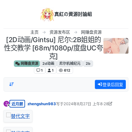
跳转至内容
真紅の資源討論組
主页
资源发布区
网赚盘资源
[2D动画/Gintsu] 尼尔:2B姐姐的
性交教学 [68m/1080p/度盘UC夸
克]
网赚盘资源
2d动画
尼尔机械纪元
2b
1
1
612
登录后回复
近月厨
zhengshun983
写于
2024年8月27日 上午8:28
Z
最后由 zhengshun983 编辑
2024年8月28
离线