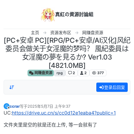
跳转至内容
真紅の資源討論組
主页
资源发布区
网赚盘资源
[PC+安卓 PC][RPG/PC+安卓/AI汉化]风纪
委员会做关于女淫魔的梦吗？ 風紀委員は
女淫魔の夢を見るか? Ver1.03
[4821.0MB]
网赚盘资源
rpg
2
2
377
登录后回复
ccrar
写于
2025年5月7日 上午9:37
C
最后由 编辑
离线
UC:
https://drive.uc.cn/s/cc0d12e1eaba4?public=1
文件夹里是空的就是还在上传, 等一会就有了