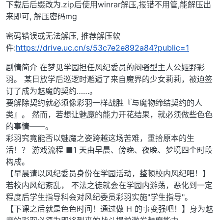
下载后后缀改为.zip后使用winrar解压,报错不用管,能解压出
来即可, 解压密码mg
密码错误或无法解压, 推荐解压软
件:
https://drive.uc.cn/s/53c7e2e892a84?public=1
剧情简介 在梦见学园担任风纪委员的闷骚型主人公姬野彩
羽。 某日放学后巡逻时邂逅了来自魔界的少女莉莉，被迫签
订了成为魅魔的契约……。
要解除契约就必须像彩羽一样战胜『与魔物缔结契约的人
类』。 然而，若想让魅魔的能力开花结果，就必须做些色色
的事情——。
彩羽究竟能否以魅魔之姿跨越这场苦难，重拾原本的生
活！？ 游戏流程 ■1 天由早晨、傍晚、夜晚、梦境四个时段
构成。
【早晨请以风纪委员身份在学园活动，整顿校内风纪吧！】
若校内风纪紊乱， 不法之徒就会在学园内游荡，恶化到一定
程度后学生指导科会对风纪委员彩羽实施"学生指导"。
【下课之后就是色色时间！通过做 H 的事变强吧！】身为魅