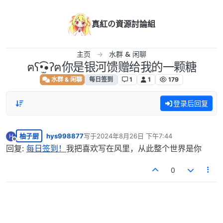
跳转至内容
真紅の資源討論組
主页
水群 & 闲聊
ฅʕ•̫͡•ʔฅ你是银河馈赠给我的一颗糖
水群 & 闲聊
每日签到
1
1
179
登录后回复
柚子厨
hys998877
写于
2024年8月26日 下午7:44
H
最后由 编辑
离线
回复:
每日签到！
我把喜欢写在风里，从此整个世界是你
0