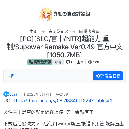
跳转至内容
真紅の資源討論組
主页
资源发布区
网赚盘资源
[PC][SLG/官中/NTR]超能力 重
制/Supower Remake Ver0.49 官方中文
[1050.7MB]
网赚盘资源
rpg
1
1
126
登录后回复
ccrar
写于
2025年5月7日 上午2:09
C
最后由 编辑
离线
UC:
https://drive.uc.cn/s/08c1884b11524?public=1
文件夹里是空的就是还在上传, 等一会就有了
下载后后缀改为.zip后使用winrar解压,报错不用管,能解压出