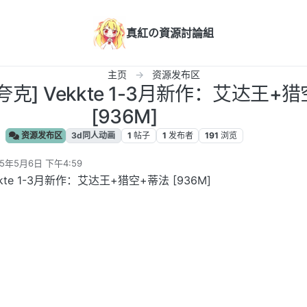
真紅の資源討論組
主页
资源发布区
V/夸克] Vekkte 1-3月新作：艾达王+
[936M]
资源发布区
3d同人动画
1
帖子
1
发布者
191
浏览
25年5月6日 下午4:59
编辑
ekkte 1-3月新作：艾达王+猎空+蒂法 [936M]