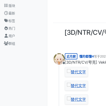
跳转至内容
版块
最新
标签
热门
[3D/NTR/C
用户
群组
近月厨
懂的都懂H
写于
20
最后由 
[3D/NTR/CV/夸克] V
离线