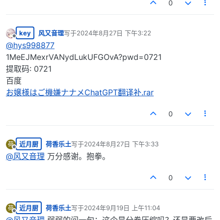
0
key
风又音理
写于
2024年8月27日 下午3:22
最后由 编辑
离线
@
hys998877
1MeEJMexrVANydLukUFGOvA?pwd=0721
提取码: 0721
百度
お嬢様はご機嫌ナナメChatGPT翻译补.rar
0
近月厨
荷香乐土
写于
2024年8月27日 下午3:33
荷
最后由 编辑
离线
@
风又音理
万分感谢。抱拳。
0
近月厨
荷香乐土
写于
2024年9月19日 上午11:04
荷
最后由 编辑
离线