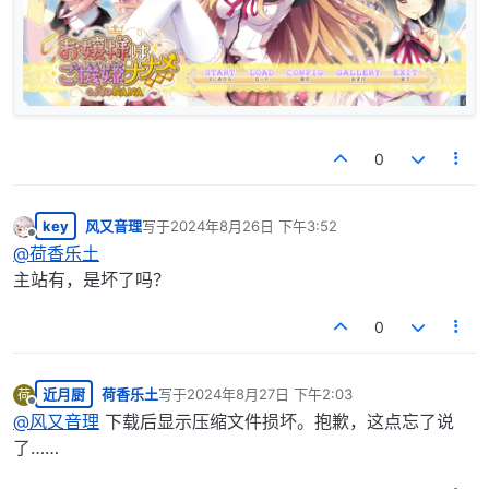
0
key
风又音理
写于
2024年8月26日 下午3:52
最后由 编辑
离线
@
荷香乐土
主站有，是坏了吗？
0
近月厨
荷香乐土
写于
2024年8月27日 下午2:03
荷
最后由 编辑
离线
@
风又音理
下载后显示压缩文件损坏。抱歉，这点忘了说
了……