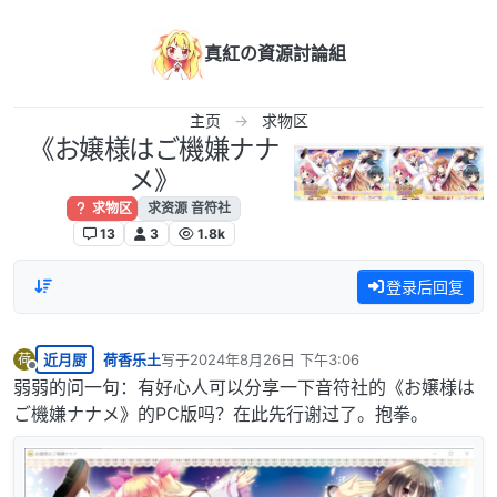
跳转至内容
真紅の資源討論組
主页
求物区
《お嬢様はご機嫌ナナ
メ》
求物区
求资源 音符社
13
3
1.8k
登录后回复
近月厨
荷香乐土
写于
2024年8月26日 下午3:06
荷
最后由 编辑
离线
弱弱的问一句：有好心人可以分享一下音符社的《お嬢様は
ご機嫌ナナメ》的PC版吗？在此先行谢过了。抱拳。