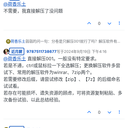
离线
@
荷香乐土
不需要，我直接解压了没问题
0
荷香乐土
弱弱的问一句：分卷是只解压001就行了吗？解压软件有特
荷
定的要求吗？不需要改后缀吧
近月厨
9787511738677
写于
2024年9月19日 下午4:16
最后由 编辑
离线
@
荷香乐土
直接解压001。一般没有特定要求。
若是不通，ctrl或鼠标拉一下全选解压；更换解压软件多尝
试下、常用的解压软件为winrar、7zip两个。
若需要修改后缀，请尝试修改【zip】、【7z】的后缀命名
试试看。
若存在可能损坏、遗失资源的顾虑，可将资源复制粘贴、多
次备份试验、以此总结经验。
0