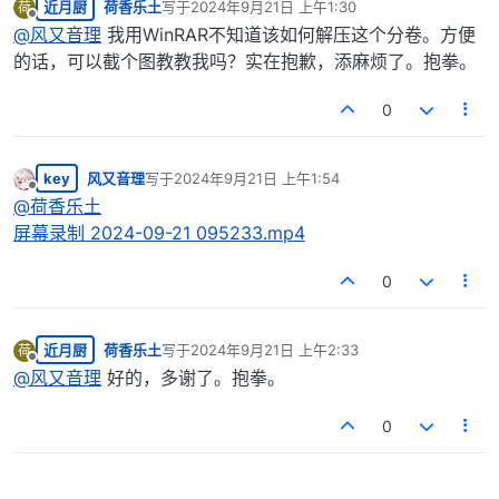
近月厨
荷香乐土
写于
2024年9月21日 上午1:30
荷
最后由 编辑
离线
@
风又音理
我用WinRAR不知道该如何解压这个分卷。方便
的话，可以截个图教教我吗？实在抱歉，添麻烦了。抱拳。
0
key
风又音理
写于
2024年9月21日 上午1:54
最后由 编辑
离线
@
荷香乐土
屏幕录制 2024-09-21 095233.mp4
0
近月厨
荷香乐土
写于
2024年9月21日 上午2:33
荷
最后由 编辑
离线
@
风又音理
好的，多谢了。抱拳。
0