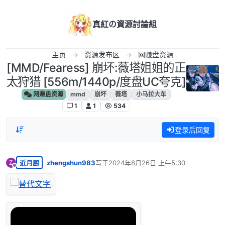
跳转至内容
真紅の資源討論組
主页
资源发布区
网赚盘资源
[MMD/Fearess] 崩坏:薇塔姐姐的正
太狩猎 [556m/1440p/度盘UC夸克]
网赚盘资源
mmd
崩坏
薇塔
小马拉大车
1
1
534
登录后回复
近月厨
zhengshun983
写于
2024年8月26日 上午5:30
Z
最后由 编辑
离线