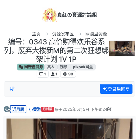
跳转至内容
真紅の資源討論組
主页
资源发布区
网赚盘资源
编号：0343 高价购得欢乐谷系
列，废弃大楼新M的第二次狂想绑
架计划 1V 1P
网赚盘资源
真人
视频
pikpak网盘
1
1
99
登录后回复
近月厨
小黄游
写于
2025年5月5日 下午8:24
小
已封禁
最后由 小黄游 编辑
2026年1月17日 上午6:35
离线