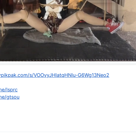
mypikpak.com/s/VOOvyJHlatqHNlu-G6Wg13Neo2
me/lsprc
.me/gtsou