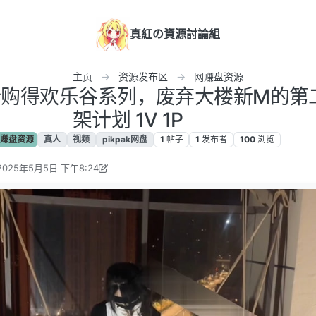
真紅の資源討論組
主页
资源发布区
网赚盘资源
高价购得欢乐谷系列，废弃大楼新M的第
架计划 1V 1P
赚盘资源
真人
视频
pikpak网盘
1
帖子
1
发布者
100
浏览
2025年5月5日 下午8:24
由 小黄游 编辑
2026年1月17日 上午6:35