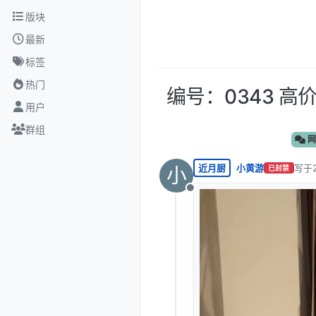
跳转至内容
版块
最新
标签
热门
编号：0343 
用户
群组
网
近月厨
小黄游
写于
小
已封禁
最后
离线