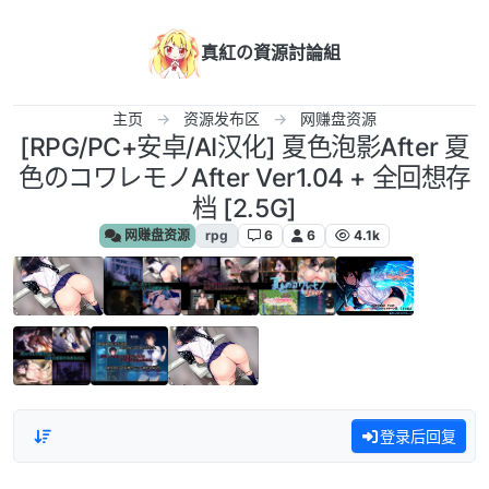
跳转至内容
真紅の資源討論組
主页
资源发布区
网赚盘资源
[RPG/PC+安卓/AI汉化] 夏色泡影After 夏
色のコワレモノAfter Ver1.04 + 全回想存
档 [2.5G]
网赚盘资源
rpg
6
6
4.1k
登录后回复