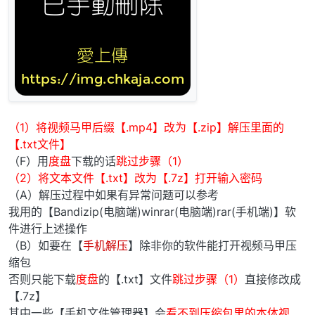
（1）将视频马甲后缀【.mp4】改为【.zip】解压里面的
【.txt文件】
（F）用
度盘
下载的话
跳过步骤（1）
（2）将文本文件【.txt】改为【.7z】打开输入密码
（A）解压过程中如果有异常问题可以参考
我用的【Bandizip(电脑端)winrar(电脑端)rar(手机端)】软
件进行上述操作
（B）如要在【
手机解压
】除非你的软件能打开视频马甲压
缩包
否则只能下载
度盘
的【.txt】文件
跳过步骤（1）
直接修改成
【.7z】
其中一些【手机文件管理器】会
看不到压缩包里的本体视