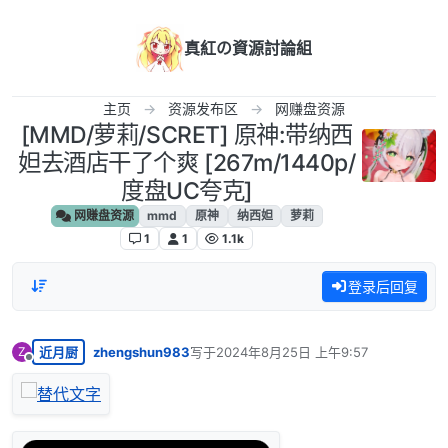
跳转至内容
真紅の資源討論組
主页
资源发布区
网赚盘资源
[MMD/萝莉/SCRET] 原神:带纳西
妲去酒店干了个爽 [267m/1440p/
度盘UC夸克]
网赚盘资源
mmd
原神
纳西妲
萝莉
1
1
1.1k
登录后回复
近月厨
zhengshun983
写于
2024年8月25日 上午9:57
Z
最后由 编辑
离线