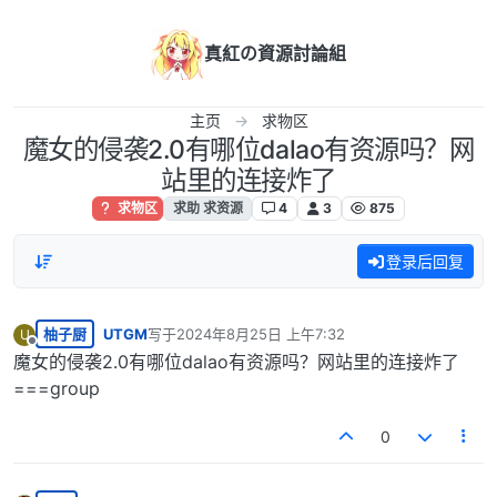
跳转至内容
真紅の資源討論組
主页
求物区
魔女的侵袭2.0有哪位dalao有资源吗？网
站里的连接炸了
求物区
求助 求资源
4
3
875
登录后回复
柚子厨
UTGM
写于
2024年8月25日 上午7:32
U
最后由 编辑
离线
魔女的侵袭2.0有哪位dalao有资源吗？网站里的连接炸了
===group
0