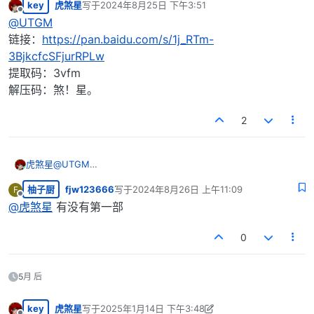
key
虎煞星
写于
2024年8月25日 下午3:51
最后由 编辑
离线
@
UTGM
链接：
https://pan.baidu.com/s/1j_RTm-
3BjkcfcSFjurRPLw
提取码：3vfm
解压码：煞！星。
2
虎煞星
@
UTGM
链接：
https://pan.baidu.com/s/1j_RTm-
柚子厨
fjw123666
写于
2024年8月26日 上午11:09
F
3BjkcfcSFjurRPLw
最后由 编辑
离线
提取码：3vfm
@
虎煞星
有没有第一部
解压码：煞！星。
0
5月 后
key
虎煞星
写于
2025年1月14日 下午3:48