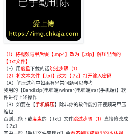
（1）将视频马甲后缀【.mp4】改为【.zip】解压里面的
【.txt文件】
（F）用
度盘
下载的话
跳过步骤（1）
（2）将文本文件【.txt】改为【.7z】打开输入密码
（A）解压过程中如果有异常问题可以参考
我用的【Bandizip(电脑端)winrar(电脑端)rar(手机端)】软
件进行上述操作
（B）如要在【
手机解压
】除非你的软件能打开视频马甲压
缩包
否则只能下载
度盘
的【.txt】文件
跳过步骤（1）
直接修改成
【.7z】
其中一些【手机文件管理器】会
看不到压缩包里的本体视