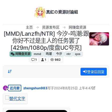
跳转至内容
真紅の資源討論組
主页
资源发布区
网赚盘资源
[MMD/Lanzfh/NTR] 今汐-鸣潮:跟
你好不过是主人的任务罢了
[429m/1080p/度盘UC夸克]
网赚盘资源
mmd
鸣潮
今汐
ntr
qos
1
1
982
登录后回复
近月厨
zhengshun983
写于
2024年8月25日 上午4:47
Z
最后由 zhengshun983 编辑
2024年8月24日
离线