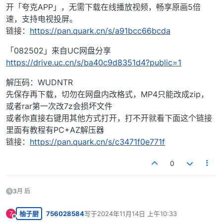
开「夸克APP」，无需下载在线播放视频，畅享原画5倍
速，支持电视投屏。
链接：
https://pan.quark.cn/s/a91bcc66bcda
「082502」来自UC网盘分享
https://drive.uc.cn/s/ba40c9d8351d4?public=1
解压码：WUDNTR
先保存再下载，切勿在网盘内改格式，MP4只能改成zip，
或者rar第一次改7z会损坏文件
或者你直接右键用其他方式打开，打不开就看下面这个链接
里面有教程有PC+AZ解压器
链接：
https://pan.quark.cn/s/c3471f0e771f
0
3月 后
柚子厨
756028584
写于
2024年11月14日 上午10:33
7
最后由 编辑
离线