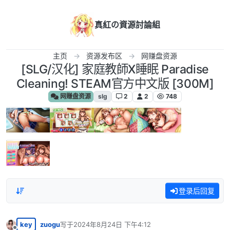
跳转至内容
真紅の資源討論組
主页
资源发布区
网赚盘资源
[SLG/汉化] 家庭教師X睡眠 Paradise
Cleaning! STEAM官方中文版 [300M]
网赚盘资源
slg
2
2
748
登录后回复
key
zuogu
写于
2024年8月24日 下午4:12
最后由 编辑