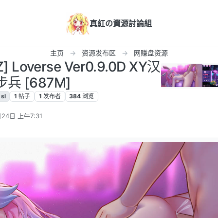
真紅の資源討論組
主页
资源发布区
网赚盘资源
 Loverse Ver0.9.0D XY汉
兵 [687M]
sl
1
帖子
1
发布者
384
浏览
24日 上午7:31