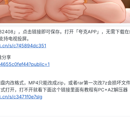
82408」，点击链接即可保存。打开「夸克APP」，无需下载
支持电视投屏。
rk.cn/s/c745894dc351
盘分享
124655c0fef44?public=1
内改格式，MP4只能改成zip，或者rar第一次改7z会损坏文
式打开，打不开就看下面这个链接里面有教程有PC+AZ解压器
k.cn/s/c3471f0e7slg