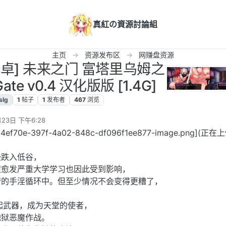
真紅の資源討論組
主页
资源发布区
网赚盘资源
+安卓] 未来之门 富塔里乌姆之
 Gate v0.4 汉化版版 [1.4G]
slg
1
帖子
1
发布者
467
浏览
23日 下午6:28
d4ef70e-397f-4a02-848c-df096f1ee877-image.png](正在
经跌入低谷，
症愈发严重大学学习也因此受到影响，
劳的手淫循环中。但至少情况不会变得更糟了，
起武器，成为天堂的使者，
地狱恶魔作战。