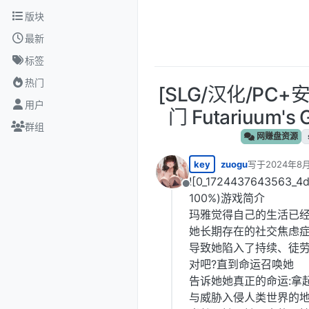
跳转至内容
版块
最新
标签
热门
[SLG/汉化/PC
用户
门 Futariuum's
群组
网赚盘资源
key
zuogu
写于
2024年8月
最后由 编辑
![0_1724437643563_4
离线
100%)游戏简介
玛雅觉得自己的生活已
她长期存在的社交焦虑
导致她陷入了持续、徒
对吧?直到命运召唤她
告诉她她真正的命运:拿
与威胁入侵人类世界的