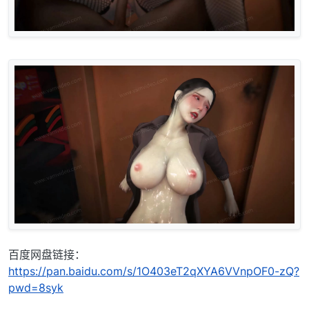
百度网盘链接：
https://pan.baidu.com/s/1O403eT2qXYA6VVnpOF0-zQ?
pwd=8syk