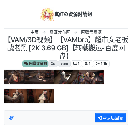
跳转至内容
真紅の資源討論組
主页
资源发布区
网赚盘资源
【VAM/3D视频】【VAMbro】超市女老板
战老黑 [2K 3.69 GB]【转载搬运-百度网
盘】
网赚盘资源
3d
vam
1
1
1.1k
登录后回复