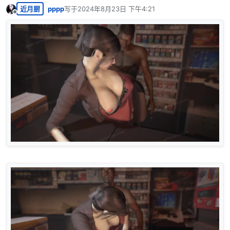
近月厨
pppp
写于
2024年8月23日 下午4:21
最后由 编辑
离线