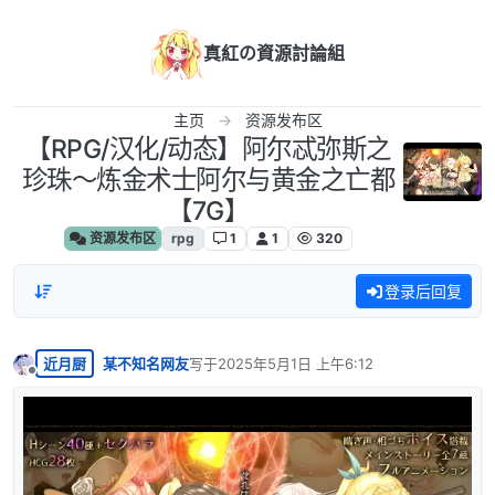
跳转至内容
真紅の資源討論組
主页
资源发布区
【RPG/汉化/动态】阿尔忒弥斯之
珍珠～炼金术士阿尔与黄金之亡都
【7G】
资源发布区
rpg
1
1
320
登录后回复
近月厨
某不知名网友
写于
2025年5月1日 上午6:12
最后由 编辑
离线