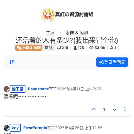
跳转至内容
真紅の資源討論組
主页
水群 & 闲聊
还活着的人有多少?(我出来冒个泡)
水群 & 闲聊
提问
218
175
53.9k
1
登录后回复
柚子厨
fishesbone
写于
2025年4月11日 上午7:25
F
最后由 编辑
离线
活着呢~~~~~~~~~
1
key
ErrorEutopia
写于
2025年4月26日 上午12:55
最后由 编辑
离线