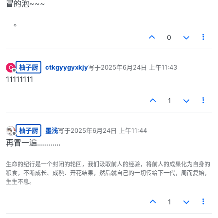
冒
的
泡~~~
0
柚子厨
ctkgyygyxkjy
写于
2025年6月24日 上午11:43
C
最后由 编辑
离线
11111111
1
柚子厨
墨浅
写于
2025年6月24日 上午11:44
最后由 编辑
离线
再冒一遍............
生命的纪行是一个封闭的轮回，我们汲取前人的经验，将前人的成果化为自身的
粮食，不断成长、成熟、开花结果，然后就自己的一切传给下一代，周而复始，
生生不息。
1