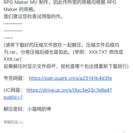
RPG Maker MV 制作，因此作所需的规格均根据 RPG
Maker 的规格。
我们建议您检查试用版的作。
————
————
——
(请将下载好的压缩文件放在一起解压，压缩文件后缀均
为.rar，分卷压缩后缀也是如此。[举例：XXX.TXT 修改成
XXX.rar]
如果解压时显示文件损坏，就检查哪个包出错重新下载就行)
夸克网盘：
https://pan.quark.cn/s/a25141b4d3fe
UC网盘：
https://drive.uc.cn/s/0bc3e03c7e9a4?
public=1
解压密码：小猫喝奶啤
举报的没JJ；