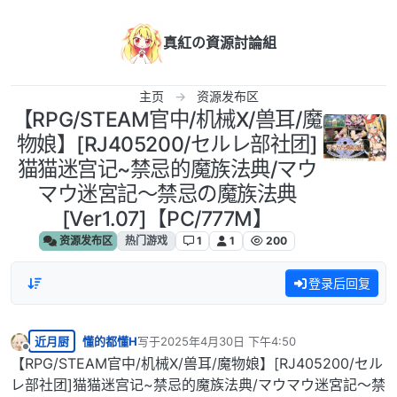
跳转至内容
真紅の資源討論組
主页
资源发布区
【RPG/STEAM官中/机械X/兽耳/魔
物娘】[RJ405200/セルレ部社团]
猫猫迷宫记~禁忌的魔族法典/マウ
マウ迷宮記～禁忌の魔族法典
[Ver1.07]【PC/777M】
资源发布区
热门游戏
1
1
200
登录后回复
近月厨
懂的都懂H
写于
2025年4月30日 下午4:50
最后由 编辑
离线
【RPG/STEAM官中/机械X/兽耳/魔物娘】[RJ405200/セル
レ部社团]猫猫迷宫记~禁忌的魔族法典/マウマウ迷宮記～禁