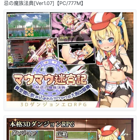
忌の魔族法典[Ver1.07]【PC/777M】