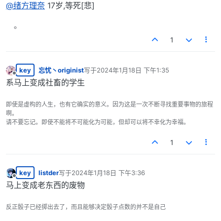
离线
@
绪方理奈
17岁,等死[悲]
1
key
忘忧丶originist
写于
2024年1月18日 下午1:35
最后由 编辑
离线
系马上变成社畜的学生
即使是虚构的人生，也有它确实的意义。因为这是一次不断寻找重要事物的旅程
啊。
请不要忘记。即使不能将不可能化为可能，但却可以将不幸化为幸福。
1
key
listder
写于
2024年1月18日 下午3:36
最后由 编辑
离线
马上变成老东西的废物
反正骰子已经掷出去了，而且能够决定骰子点数的并不是自己