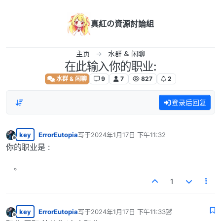
跳转至内容
真紅の資源討論組
主页
水群 & 闲聊
在此输入你的职业:
水群 & 闲聊
9
7
827
2
登录后回复
key
ErrorEutopia
写于
2024年1月17日 下午11:32
最后由 编辑
离线
你的职业是 :
1
key
ErrorEutopia
写于
2024年1月17日 下午11:33
最后由 ErrorEutopia 编辑
2024年1月17日 下午5:
离线