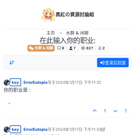
跳转至内容
真紅の資源討論組
主页
水群 & 闲聊
在此输入你的职业:
水群 & 闲聊
9
7
827
2
登录后回复
key
ErrorEutopia
写于
2024年1月17日 下午11:32
最后由 编辑
离线
你的职业是 :
1
key
ErrorEutopia
写于
2024年1月17日 下午11:33
最后由 ErrorEutopia 编辑
2024年1月17日 下午5:
离线