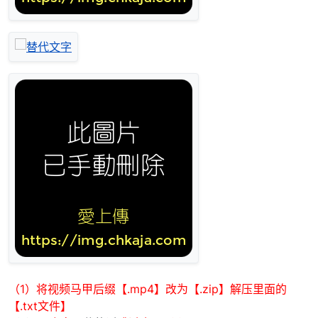
（1）将视频马甲后缀【.mp4】改为【.zip】解压里面的
【.txt文件】