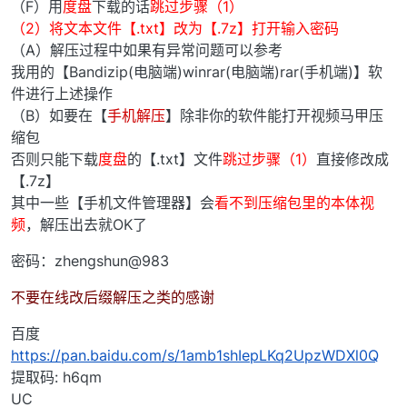
（F）用
度盘
下载的话
跳过步骤（1）
（2）将文本文件【.txt】改为【.7z】打开输入密码
（A）解压过程中如果有异常问题可以参考
我用的【Bandizip(电脑端)winrar(电脑端)rar(手机端)】软
件进行上述操作
（B）如要在【
手机解压
】除非你的软件能打开视频马甲压
缩包
否则只能下载
度盘
的【.txt】文件
跳过步骤（1）
直接修改成
【.7z】
其中一些【手机文件管理器】会
看不到压缩包里的本体视
频
，解压出去就OK了
密码：zhengshun@983
不要在线改后缀解压之类的感谢
百度
https://pan.baidu.com/s/1amb1shIepLKq2UpzWDXl0Q
提取码: h6qm
UC