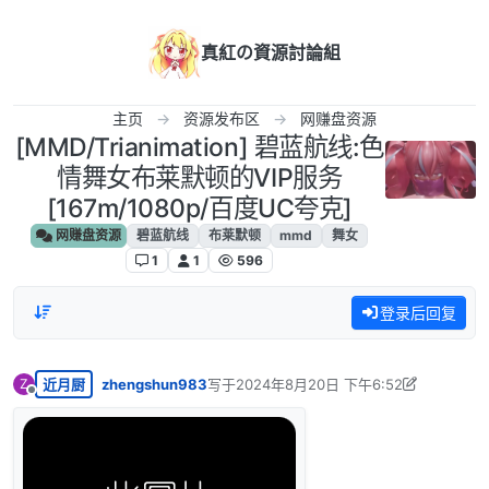
跳转至内容
真紅の資源討論組
主页
资源发布区
网赚盘资源
[MMD/Trianimation] 碧蓝航线:色
情舞女布莱默顿的VIP服务
[167m/1080p/百度UC夸克]
网赚盘资源
碧蓝航线
布莱默顿
mmd
舞女
1
1
596
登录后回复
近月厨
zhengshun983
写于
2024年8月20日 下午6:52
Z
最后由 zhengshun983 编辑
2024年8月24
离线