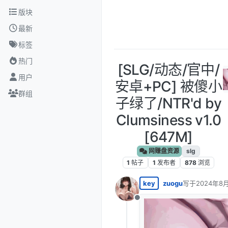
跳转至内容
版块
最新
标签
热门
[SLG/动态/官中/
用户
安卓+PC] 被傻小
群组
子绿了/NTR'd by
Clumsiness v1.0
[647M]
网赚盘资源
slg
1
帖子
1
发布者
878
浏览
key
zuogu
写于
2024年8月
最后由 编辑
离线