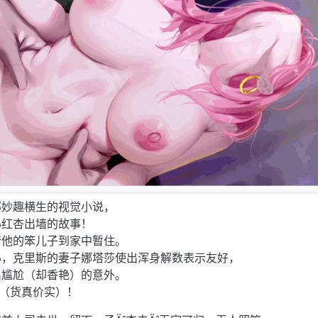
部妙趣横生的视觉小说，
心红杏出墙的故事！
请他的笨儿子到家中暂住。
心，克里斯的妻子娜塔莎使出浑身解数表示友好，
出尴尬（却香艳）的意外。
”（货真价实）！