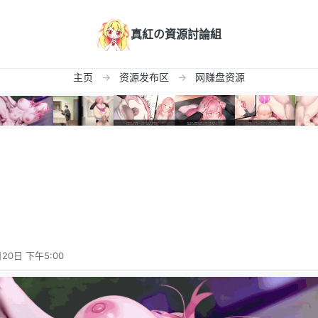
真紅の資源討論組
主页
资源发布区
网赚盘资源
20日 下午5:00