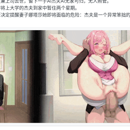
兼上司去世，留下一子Äî杰夫Äî无家可归，无人照管。
即将上大学的杰夫到家中暂住两个星期。
斯决定提醒妻子娜塔莎她即将面临的危险：杰夫是一个异常笨拙