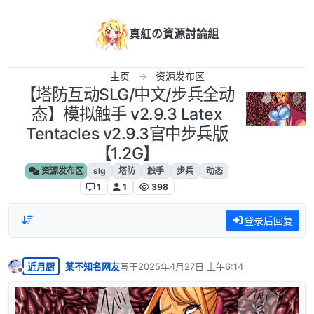
跳转至内容
真紅の資源討論組
主页
资源发布区
【塔防互动SLG/中文/步兵全动
态】模拟触手 v2.9.3 Latex
Tentacles v2.9.3官中步兵版
【1.2G】
资源发布区
slg
塔防
触手
步兵
动态
1
1
398
登录后回复
近月厨
某不知名网友
写于
2025年4月27日 上午6:14
最后由 编辑
离线