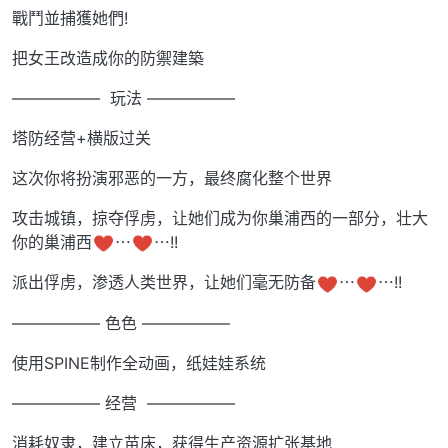
戰鬥並捕獲她們!
把女王改造成你的防禦建築
—————– 玩法 —————–
塔防经营+横版过关
这次你将扮演邪恶的一方，最终腐化整个世界
攻击城镇，掠夺俘虏，让她们成为你巢浦西的一部分，壮大
你的巢浦西
⋯
⋯!!
派出俘虏，渗透人类世界，让她们毫无防备
⋯
⋯!!
—————– 色色 —————–
使用SPINE制作全动画，纸娃娃系统
—————– 经营 —————–
消耗奴隶，建立苗床，获得生产资源扩张基地