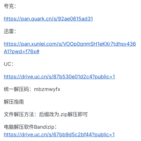
夸克：
https://pan.quark.cn/s/92ae0615ad31
迅雷：
https://pan.xunlei.com/s/VOOp0qnmSH1eKXr7tdhsy436
A1?pwd=f76x#
UC：
https://drive.uc.cn/s/87b530e01d2c4?public=1
统一解压码：mbzmwyfx
解压指南
文件解压方法：后缀改为.zip解压即可
电脑解压软件Bandizip：
https://drive.uc.cn/s/67bb9d5c2bf44?public=1