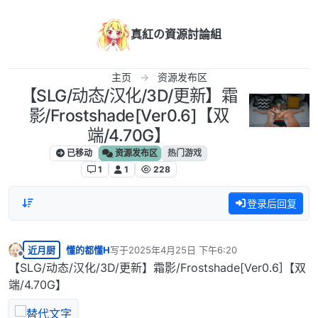
跳转至内容
真紅の資源討論組
主页
资源发布区
【SLG/动态/汉化/3D/更新】霜
影/Frostshade[Ver0.6]【双
端/4.70G】
已移动
资源发布区
热门游戏
1
1
228
登录后回复
近月厨
懂的都懂H
写于
2025年4月25日 下午6:20
最后由 编辑
离线
【SLG/动态/汉化/3D/更新】霜影/Frostshade[Ver0.6]【双
端/4.70G】