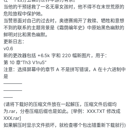
当他的干预拯救了一名无辜女孩时，他不得不在末世荒原的
危险旅程中保护她。
当赞恩面对自己的过去时，奥德赛揭开了救赎、牺牲和意想
不到的联系的主题背景是《霜荫编年史》中原始黑色幽默的
鲜明对比和黑色幽默。
更新日志：
v0.6
新的更改器包括 +6.5k 字和 220 幅新图片，用于：
第 10 章“Th3 V1ru5”
注意：选择屏幕中的章节 A 不是拼写错误，A 在十六进制中
是
————
————
——
(请将下载好的压缩文件放在一起解压，压缩文件后缀均
为.rar，分卷压缩后缀也是如此。[举例：XXX.TXT 修改成
XXX.rar]
如果解压时显示文件损坏，就检查哪个包出错重新下载就行)