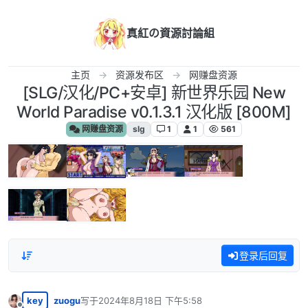
跳转至内容
真紅の資源討論組
主页
资源发布区
网赚盘资源
[SLG/汉化/PC+安卓] 新世界乐园 New
World Paradise v0.1.3.1 汉化版 [800M]
网赚盘资源
slg
1
1
561
登录后回复
key
zuogu
写于
2024年8月18日 下午5:58
最后由 编辑