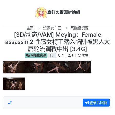
跳转至内容
真紅の資源討論組
主页
资源发布区
网赚盘资源
[3D/动态/VAM] Meying：Female
assassin 2 性感女特工落入陷阱被黑人大
屌轮流调教中出 [3.4G]
网赚盘资源
3d
1
1
578
登录后回复