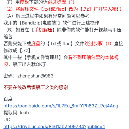
（F）用
度盘
下载的话
跳过步骤（1）
（2）将解压文件【.txt或.flac】改为【.7z】打开输入密码
（A）解压过程中如果有异常问题可以参考
我用的【Bandizip(电脑端)】软件进行上述操作
（B）如要在【
手机解压
】除非你的软件能打开视频马甲压
缩包
否则只能下载
度盘
的【.txt或.flac】文件
跳过步骤（1）
直接
修改成【.7z】
其中一些【手机文件管理器】会
看不到压缩包里的本体视
频
，解压出去就OK了
密码：zhengshun@983
不要在线改后缀解压之类的感谢
百度
https://pan.baidu.com/s/1L7Eu_8mfYPh83ZU7ej4Ang
提取码: kkih
UC
https://drive.uc.cn/s/8e61ab2e09734?public=1