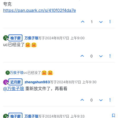
夸克
https://pan.quark.cn/s/410f02f4da7e
1
柚子厨
万俟子琅
写于
2024年8月17日 上午9:00
万
最后由 编辑
离线
uc已经没了
0
uc已经没了
万俟子琅
万
近月厨
zhengshun983
写于
2024年8月17日 上午9:30
Z
最后由 编辑
离线
@
万俟子琅
重新放文件了，再看看
0
柚子厨
万俟子琅
写于
2024年8月17日 上午9:33
万