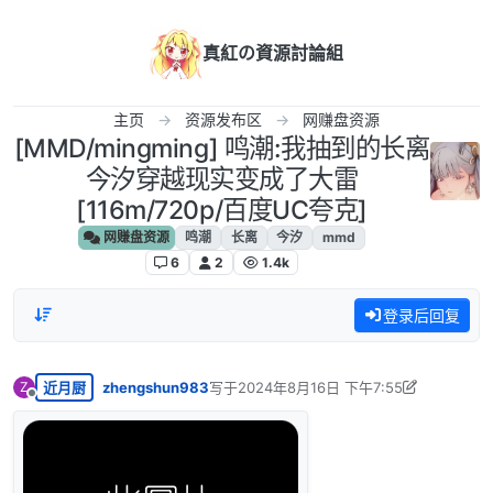
跳转至内容
真紅の資源討論組
主页
资源发布区
网赚盘资源
[MMD/mingming] 鸣潮:我抽到的长离
今汐穿越现实变成了大雷
[116m/720p/百度UC夸克]
网赚盘资源
鸣潮
长离
今汐
mmd
6
2
1.4k
登录后回复
近月厨
zhengshun983
写于
2024年8月16日 下午7:55
Z
最后由 zhengshun983 编辑
2024年8月23
离线