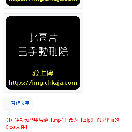
（1）将视频马甲后缀【.mp4】改为【.zip】解压里面的
【.txt文件】