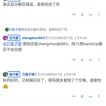
最后由 编辑
离线
我这显示解压错误，是密码改了吗
0
万俟子琅
我这显示解压错误，是密码改了吗
万
近月厨
zhengshun983
写于
2024年8月17日 上午9:36
Z
最后由 编辑
离线
@
万俟子琅
密码还是zhengshun@983，改7z用bandizip解
压不会出错
0
柚子厨
万俟子琅
写于
2024年8月17日 上午9:38
万
最后由 编辑
离线
好的好的，已经解压好了，密码我多复制了个空格，谢谢你
0