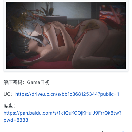
解压密码：Game日初
UC：
https://drive.uc.cn/s/bb1c368125344?public=1
度盘：
https://pan.baidu.com/s/1k1QuKCOjKHuIJ9FrrQk8tw?
pwd=8888