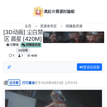
跳转至内容
真紅の資源討論組
主页
资源发布区
网赚盘资源
[3D动画] 尘白禁
区 晨星 [420M]
已移动
网赚盘资源
3d动画
1
1
608
登录后回复
近月厨
打打酱油
写于
2025年4月23日 上午4:52
最后由 编辑
离线