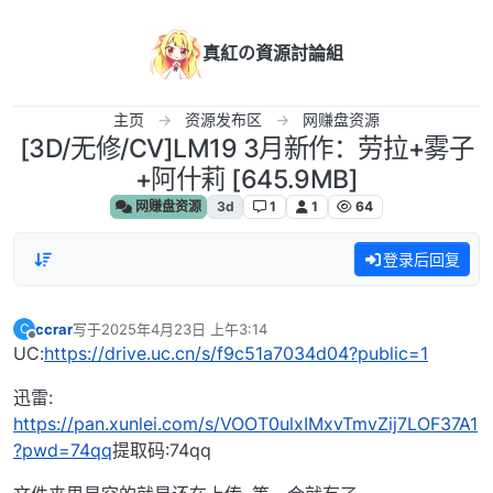
跳转至内容
真紅の資源討論組
主页
资源发布区
网赚盘资源
[3D/无修/CV]LM19 3月新作：劳拉+雾子
+阿什莉 [645.9MB]
网赚盘资源
3d
1
1
64
登录后回复
ccrar
写于
2025年4月23日 上午3:14
C
最后由 编辑
离线
UC:
https://drive.uc.cn/s/f9c51a7034d04?public=1
迅雷:
https://pan.xunlei.com/s/VOOT0ulxIMxvTmvZij7LOF37A1
?pwd=74qq
提取码:74qq