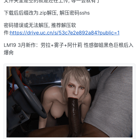
文件夹里是空的就是还在上传, 等一会就有了
下载后后缀改为.zip解压, 解压密码sshs
密码错误或无法解压, 推荐解压软
件:
https://drive.uc.cn/s/53c7e2e892a84?public=1
LM19 3月新作：劳拉+雾子+阿什莉 性感御姐黑色巨根后入
爆肏