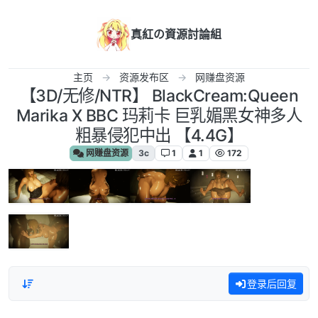
跳转至内容
真紅の資源討論組
主页
资源发布区
网赚盘资源
【3D/无修/NTR】 BlackCream:Queen
Marika X BBC 玛莉卡 巨乳媚黑女神多人
粗暴侵犯中出 【4.4G】
网赚盘资源
3c
1
1
172
登录后回复