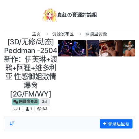
跳转至内容
真紅の資源討論組
主页
资源发布区
网赚盘资源
[3D/无修/动态]
Peddman -2504
新作：伊芙琳+渡
鸦+阿狸+维多利
亚 性感御姐激情
爆肏
[2G/FM/WY]
网赚盘资源
3d
1
1
63
登录后回复