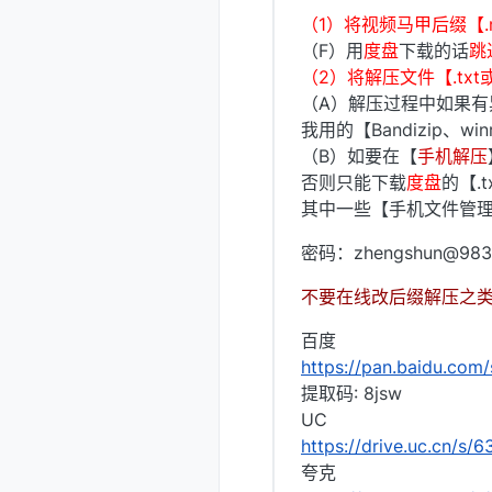
（1）将视频马甲后缀【.m
（F）用
度盘
下载的话
跳
（2）将解压文件【.txt或
（A）解压过程中如果有
我用的【Bandizip、w
（B）如要在【
手机解压
否则只能下载
度盘
的【.t
其中一些【手机文件管
密码：zhengshun@983
不要在线改后缀解压之
百度
https://pan.baidu.co
提取码: 8jsw
UC
https://drive.uc.cn/s
夸克