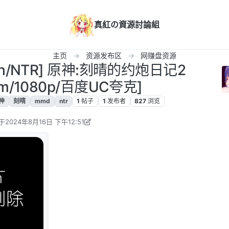
真紅の資源討論組
主页
资源发布区
网赚盘资源
hh/NTR] 原神:刻晴的约炮日记2
4m/1080p/百度UC夸克]
神
刻晴
mmd
ntr
1
帖子
1
发布者
827
浏览
于
2024年8月16日 下午12:51
后由 zhengshun983 编辑
2024年8月23日 上午11:43