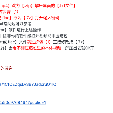
p4】改为【.zip】解压里面的【.txt文件】
过步骤（1）
.flac】改为【.7z】打开输入密码
异常问题可以参考
inrar】软件进行上述操作
】除非你的软件能打开视频马甲压缩包
xt或.flac】文件
跳过步骤（1）
直接修改成【.7z】
理器】会
看不到压缩包里的本体视频
，解压出去就OK了
类的感谢
m/s/1CfCEZqsLvSBYJadcruO1rQ
/63a50c9768464?public=1