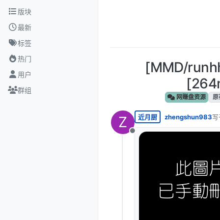
跳转至内容
版块
最新
标签
热门
[MMD/run
用户
[26
群组
网赚盘资源
原
近月厨
zhengshun983
写
Z
最
离线