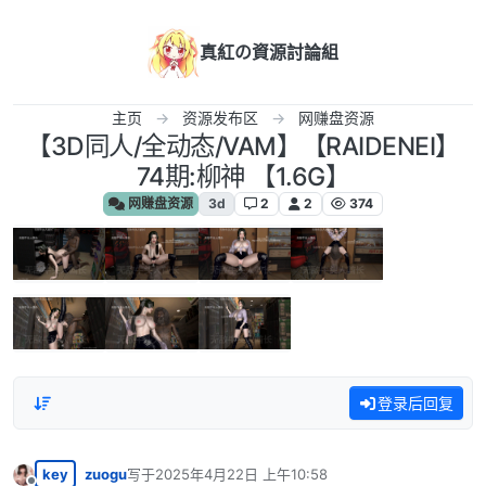
跳转至内容
真紅の資源討論組
主页
资源发布区
网赚盘资源
【3D同人/全动态/VAM】【RAIDENEI】
74期:柳神 【1.6G】
网赚盘资源
3d
2
2
374
登录后回复
key
zuogu
写于
2025年4月22日 上午10:58
最后由 编辑