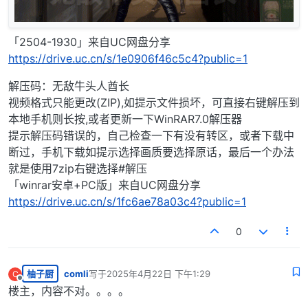
「2504-1930」来自UC网盘分享
https://drive.uc.cn/s/1e0906f46c5c4?public=1
解压码：无敌牛头人酋长
视频格式只能更改(ZIP),如提示文件损坏，可直接右键解压到
本地手机则长按,或者更新一下WinRAR7.0解压器
提示解压码错误的，自己检查一下有没有转区，或者下载中
断过，手机下载如提示选择画质要选择原话，最后一个办法
就是使用7zip右键选择#解压
「winrar安卓+PC版」来自UC网盘分享
https://drive.uc.cn/s/1fc6ae78a03c4?public=1
0
柚子厨
comli
写于
2025年4月22日 下午1:29
C
最后由 编辑
离线
楼主，内容不对。。。。