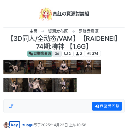
跳转至内容
真紅の資源討論組
主页
资源发布区
网赚盘资源
【3D同人/全动态/VAM】【RAIDENEI】
74期:柳神 【1.6G】
网赚盘资源
3d
2
2
374
登录后回复
key
zuogu
写于
2025年4月22日 上午10:58
最后由 编辑