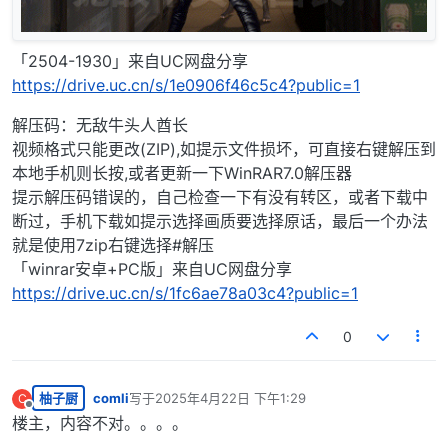
「2504-1930」来自UC网盘分享
https://drive.uc.cn/s/1e0906f46c5c4?public=1
解压码：无敌牛头人酋长
视频格式只能更改(ZIP),如提示文件损坏，可直接右键解压到
本地手机则长按,或者更新一下WinRAR7.0解压器
提示解压码错误的，自己检查一下有没有转区，或者下载中
断过，手机下载如提示选择画质要选择原话，最后一个办法
就是使用7zip右键选择#解压
「winrar安卓+PC版」来自UC网盘分享
https://drive.uc.cn/s/1fc6ae78a03c4?public=1
0
柚子厨
comli
写于
2025年4月22日 下午1:29
C
最后由 编辑
离线
楼主，内容不对。。。。