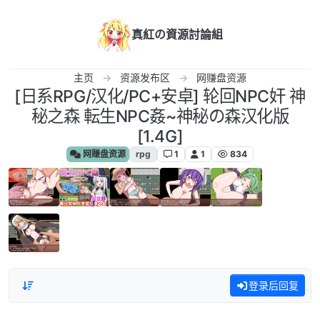
跳转至内容
真紅の資源討論組
主页
资源发布区
网赚盘资源
[日系RPG/汉化/PC+安卓] 轮回NPC奸 神
秘之森 転生NPC姦~神秘の森汉化版
[1.4G]
网赚盘资源
rpg
1
1
834
登录后回复