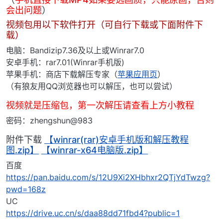
会出问题
）
视频包用以下软件打开（可自行下载或下面附件下
载）
电脑：Bandizip7.36及以上或Winrar7.0
安卓手机：rar7.01(Winrar手机版)
苹果手机：商店下载解压专家（
苹果应用页
）
（有狼友用QQ浏览器也可以解压，也可以尝试）
视频就是压缩包，第一次解压请查看上方小教程
密码：zhengshun@983
附件下载
【winrar(rar)安卓手机版和解压教程
图.zip】
【winrar-x64电脑版.zip】
百度
https://pan.baidu.com/s/12U9Xi2XHbhxr2QTjYdTwzg?
pwd=168z
UC
https://drive.uc.cn/s/daa88dd71fbd4?public=1