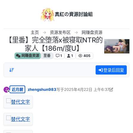
跳转至内容
真紅の資源討論組
主页
资源发布区
网赚盘资源
【里番】完全堕落x被寝取NTR的
家人【186m/度U】
网赚盘资源
里番
1
1
405
登录后回复
近月厨
zhengshun983
写于
2025年4月22日 上午6:37
Z
最后由 zhengshun983 编辑
2025年4月22
离线