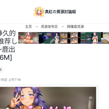
真紅の資源討論組
主页
资源发布区
网赚盘资源
]静久的
推荐し
～鹿出
6M]
览
16日 上午7:16