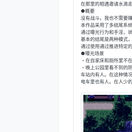
在那里的相遇邀请水滴
●概要
没有战斗。我也不需要
本作品采用了多结尾系
通过曝光行为和手淫，
基本的结尾是两种模式
通过使用通过推进特定
●曝光场景
・在自家床和厕所里不
・晚上公园里看不到的
车站内有人。在这种情
电车里也有人。在人少的