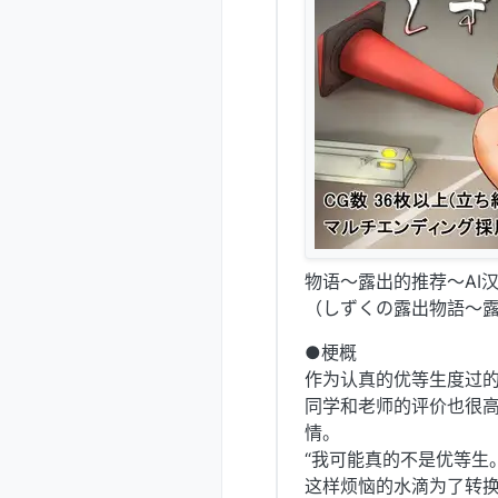
物语～露出的推荐～AI
（しずくの露出物語～
●梗概
作为认真的优等生度过
同学和老师的评价也很
情。
“我可能真的不是优等生。
这样烦恼的水滴为了转