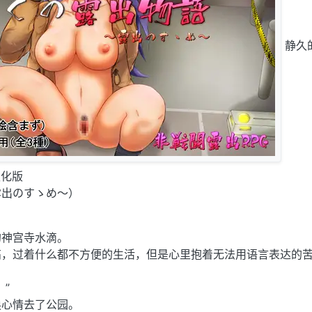
静久
汉化版
露出のすゝめ～）
的神宫寺水滴。
高，过着什么都不方便的生活，但是心里抱着无法用语言表达的
”
换心情去了公园。