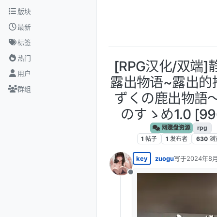
跳转至内容
版块
最新
标签
热门
[RPG汉化/双端
用户
露出物语~露出的
群组
ずくの鹿出物語
のすゝめ1.0 [99
网赚盘资源
rpg
1
帖子
1
发布者
630
浏
key
zuogu
写于
2024年8月
最后由 编辑
离线