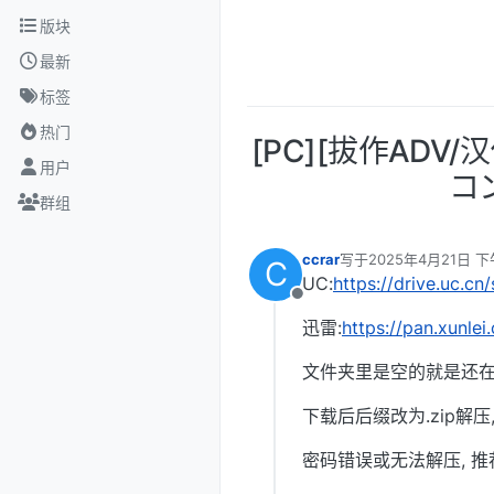
跳转至内容
版块
最新
标签
热门
[PC][拔作AD
用户
コン
群组
ccrar
写于
2025年4月21日 下午
C
最后由 编辑
UC:
https://drive.uc.c
离线
迅雷:
https://pan.xun
文件夹里是空的就是还在
下载后后缀改为.zip解压
密码错误或无法解压, 推