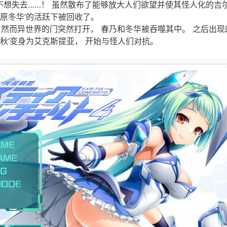
不想失去……！ 虽然散布了能够放大人们欲望并使其怪人化的吉
‘菅原冬华’的活跃下被回收了。
然而异世界的门突然打开， 春乃和冬华被吞噬其中。 之后出现
岛千秋’变身为艾克斯提亚， 开始与怪人们对抗。