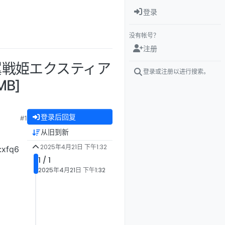
登录
没有帐号？
注册
光翼戦姫エクスティア
登录或注册以进行搜索。
MB]
登录后回复
#1
从旧到新
2025年4月21日 下午1:32
xfq6
1 / 1
2025年4月21日 下午1:32