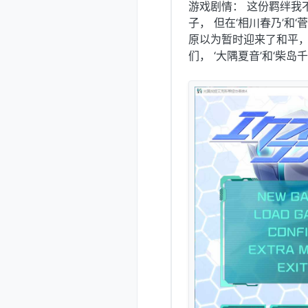
游戏剧情： 这份羁绊我
子， 但在‘相川春乃’和
原以为暂时迎来了和平，
们， ‘大隅夏音’和‘柴