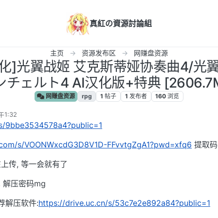
真紅の資源討論組
主页
资源发布区
网赚盘资源
V/汉化]光翼战姬 艾克斯蒂娅协奏曲4/
チェルト4 AI汉化版+特典 [2606.7
网赚盘资源
rpg
1
帖子
1
发布者
160
浏览
1:32
n/s/9bbe3534578a4?public=1
lei.com/s/VOONWxcdG3D8V1D-FFvvtgZgA1?pwd=xfq6
提取码:
上传, 等一会就有了
, 解压密码mg
荐解压软件:
https://drive.uc.cn/s/53c7e2e892a84?public=1