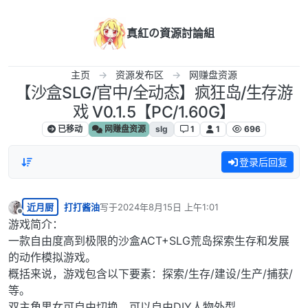
跳转至内容
真紅の資源討論組
主页
资源发布区
网赚盘资源
【沙盒SLG/官中/全动态】疯狂岛/生存游
戏 V0.1.5【PC/1.60G】
已移动
网赚盘资源
slg
1
1
696
登录后回复
近月厨
打打酱油
写于
2024年8月15日 上午1:01
最后由 编辑
离线
游戏简介：
一款自由度高到极限的沙盒ACT+SLG荒岛探索生存和发展
的动作模拟游戏。
概括来说，游戏包含以下要素：探索/生存/建设/生产/捕获/
等。
双主角男女可自由切换，可以自由DIY人物外型