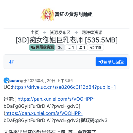
跳转至内容
真紅の資源討論組
主页
资源发布区
网赚盘资源
[3D]痴女御姐巨乳老师 [535.5MB]
网赚盘资源
3d
1
1
115
登录后回复
ccrar
写于
2025年4月20日 上午8:56
C
最后由 编辑
离线
UC:
https://drive.uc.cn/s/a8206c3f12d84?public=1
迅雷:[
https://pan.xunlei.com/s/VOOHPP-
bDaFg8GyltFurBrDiA1?pwd=gdv3]
(
https://pan.xunlei.com/s/VOOHPP-
bDaFg8GyltFurBrDiA1?pwd=gdv3)提取码:gdv3
文件夹里是空的就是还在上传, 等一会就有了