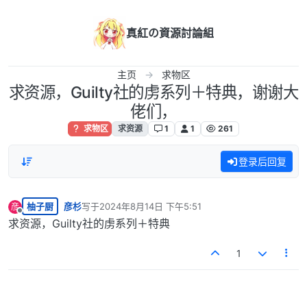
跳转至内容
真紅の資源討論組
主页
求物区
求资源，Guilty社的虏系列＋特典，谢谢大
佬们，
求物区
求资源
1
1
261
登录后回复
柚子厨
彦杉
写于
2024年8月14日 下午5:51
彦
最后由 编辑
离线
求资源，Guilty社的虏系列＋特典
1