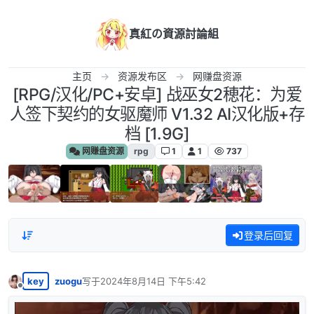
跳转至内容
真紅の資源討論組
主页
资源发布区
网赚盘资源
[RPG/汉化/PC+安卓] 战巫女2穂花：为爱
人签下契约的女驱魔师 V1.32 AI汉化版+存
档 [1.9G]
网赚盘资源
rpg
1
1
737
登录后回复
key
zuogu
写于
2024年8月14日 下午5:42
最后由 编辑
离线