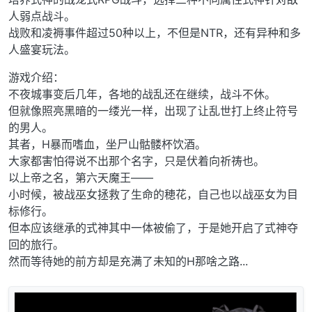
人弱点战斗。
战败和凌褥事件超过50种以上，不但是NTR，还有异种和多
人盛宴玩法。
游戏介绍：
不夜城事变后几年，各地的战乱还在继续，战斗不休。
但就像照亮黑暗的一缕光一样，出现了让乱世打上终止符号
的男人。
其者，H暴而嗜血，坐尸山骷髅杯饮酒。
大家都害怕得说不出那个名字，只是伏着向祈祷也。
以上帝之名，第六天魔王——
小时候，被战巫女拯救了生命的穂花，自己也以战巫女为目
标修行。
但本应该继承的式神其中一体被偷了，于是她开启了式神夺
回的旅行。
然而等待她的前方却是充满了未知的H那啥之路...