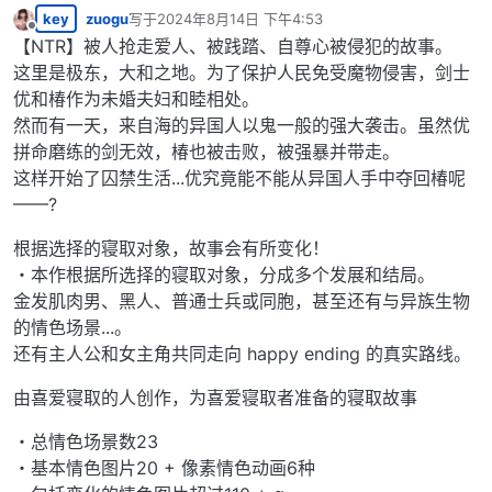
key
zuogu
写于
2024年8月14日 下午4:53
最后由 编辑
离线
【NTR】被人抢走爱人、被践踏、自尊心被侵犯的故事。
这里是极东，大和之地。为了保护人民免受魔物侵害，剑士
优和椿作为未婚夫妇和睦相处。
然而有一天，来自海的异国人以鬼一般的强大袭击。虽然优
拼命磨练的剑无效，椿也被击败，被强暴并带走。
这样开始了囚禁生活...优究竟能不能从异国人手中夺回椿呢
——?
根据选择的寝取对象，故事会有所变化！
・本作根据所选择的寝取对象，分成多个发展和结局。
金发肌肉男、黑人、普通士兵或同胞，甚至还有与异族生物
的情色场景...。
还有主人公和女主角共同走向 happy ending 的真实路线。
由喜爱寝取的人创作，为喜爱寝取者准备的寝取故事
・总情色场景数23
・基本情色图片20 + 像素情色动画6种