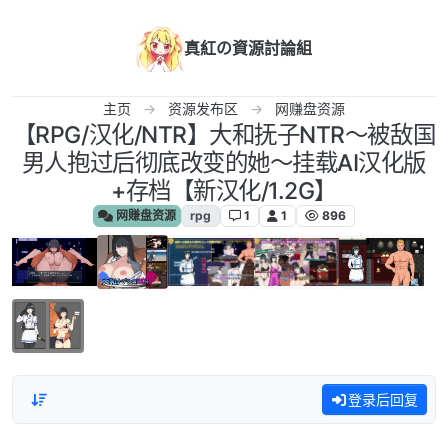
跳转至内容
真紅の資源討論組
主页
资源发布区
网赚盘资源
【RPG/汉化/NTR】大和抚子NTR～被敌国
男人抱过后彻底改变的她～挂载AI汉化版
+存档【新汉化/1.2G】
网赚盘资源
rpg
1
1
896
登录后回复