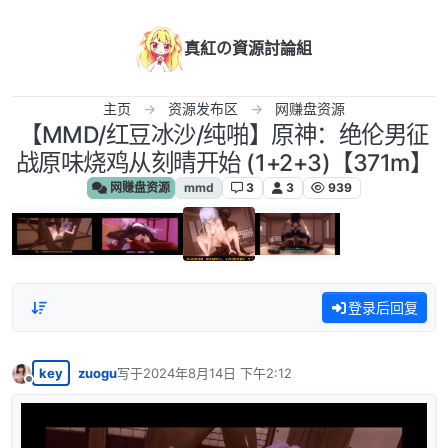
跳转至内容
真紅の資源討論組
主页
资源发布区
网赚盘资源
【MMD/红豆冰沙/纯啪】原神：绝伦男征
战原味烧鸡从刻晴开始 (1+2+3)【371m】
网赚盘资源
mmd
3
3
939
登录后回复
key
zuogu
写于
2024年8月14日 下午2:12
最后由 编辑
离线