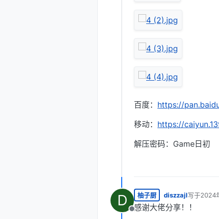
百度：
https://pan.b
移动：
https://caiyun.
解压密码：Game日初
柚子厨
diszzajl
写于
2024
D
最后由 编
感谢大佬分享！！
离线