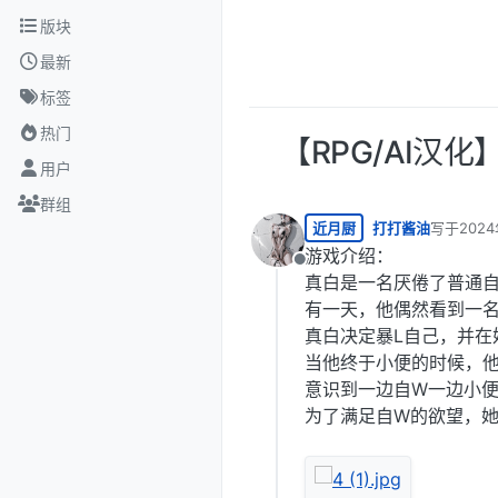
跳转至内容
版块
最新
标签
热门
【RPG/AI汉
用户
群组
近月厨
打打酱油
写于
2024
最后由 编
游戏介绍：
离线
真白是一名厌倦了普通
有一天，他偶然看到一名
真白决定暴L自己，并在
当他终于小便的时候，
意识到一边自W一边小
为了满足自W的欲望，她