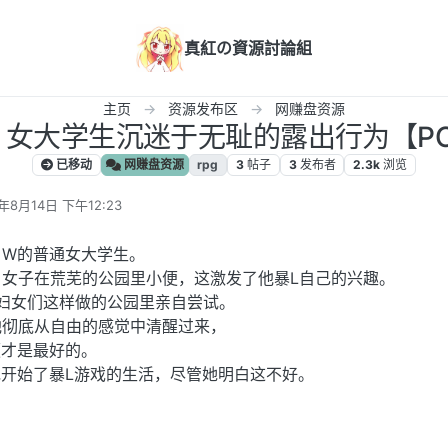
真紅の資源討論組
主页
资源发布区
网赚盘资源
化】女大学生沉迷于无耻的露出行为【PC+
已移动
网赚盘资源
rpg
3
帖子
3
发布者
2.3k
浏览
年8月14日 下午12:23
辑
自W的普通女大学生。
女子在荒芜的公园里小便，这激发了他暴L自己的兴趣。
妇女们这样做的公园里亲自尝试。
他彻底从自由的感觉中清醒过来，
便才是最好的。
开始了暴L游戏的生活，尽管她明白这不好。