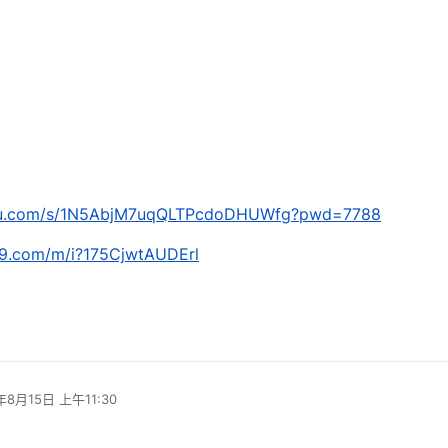
aidu.com/s/1N5AbjM7uqQLTPcdoDHUWfg?pwd=7788
139.com/m/i?175CjwtAUDErl
年8月15日 上午11:30
辑