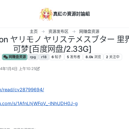
真紅の資源討論組
主页
资源发布区
网赚盘资源
arimon ヤリモノ ヤリステメスブター 
可梦[百度网盘/2.33G]
网赚盘资源
rpg
r18
6
帖子
5
发布者
8.0k
浏览
2
关注中
24年1月4日 上午10:25
不碰南墙不归 编辑
2024年1月4日 上午4:42
com/read/cv28799694/
idu.com/s/1AfnLhjWFqV_-INhUDH0J-g