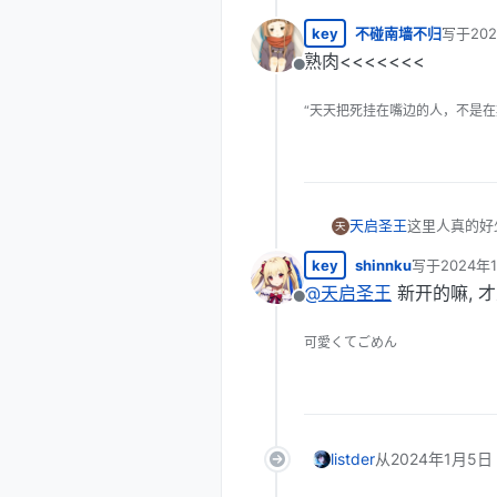
key
不碰南墙不归
写于
20
最后由 
熟肉<<<<<<<
离线
“天天把死挂在嘴边的人，不是在
天启圣王
这里人真的好
天
key
shinnku
写于
2024年
最后由 编辑
@
天启圣王
新开的嘛, 
离线
可愛くてごめん
listder
从
2024年1月5日 