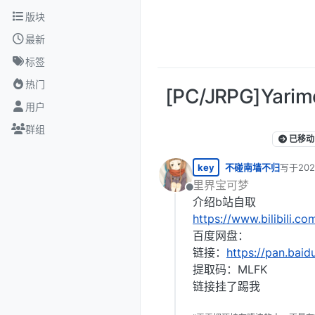
跳转至内容
版块
最新
标签
热门
[PC/JRPG]Y
用户
群组
已移动
key
不碰南墙不归
写于
20
最后由 
里界宝可梦
离线
介绍b站自取
https://www.bilibili.
百度网盘：
链接：
https://pan.ba
提取码：MLFK
链接挂了踢我