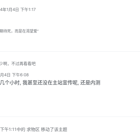
24年1月4日 下午1:17
编辑
期待死，而是在渴望爱”
少啊，不过再看看吧
1月4日 下午6:08
才几个小时, 我甚至还没在主站宣传呢, 还是内测
下午1:11
中的 求物区 移动了该主题