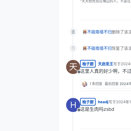
“天天把死挂在嘴边的人，不是在
不碰南墙不归
删除了该
不碰南墙不归
恢复了该
柚子厨
天启圣王
写于
2024
天
最后由 编
这里人真的好少啊，不
离线
1 条回复
最后回复
2024
柚子厨
headj
写于
2024年
H
最后由 编辑
这是生肉吗zsbd
离线