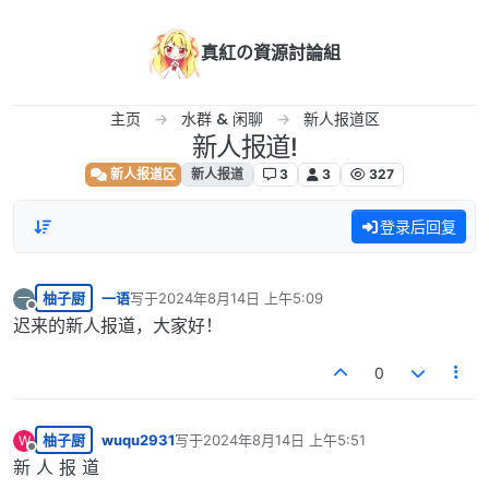
跳转至内容
真紅の資源討論組
主页
水群 & 闲聊
新人报道区
新人报道!
新人报道区
新人报道
3
3
327
登录后回复
柚子厨
一语
写于
2024年8月14日 上午5:09
一
最后由 编辑
离线
迟来的新人报道，大家好！
0
柚子厨
wuqu2931
写于
2024年8月14日 上午5:51
W
最后由 编辑
离线
新 人 报 道