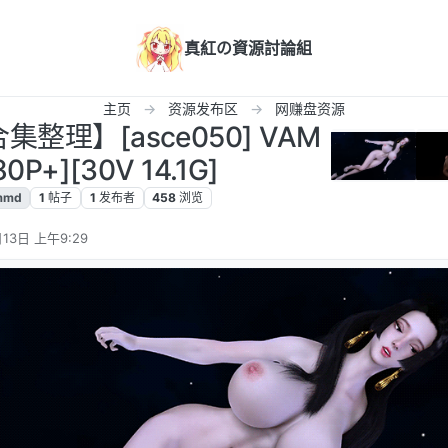
真紅の資源討論組
主页
资源发布区
网赚盘资源
集整理】[asce050] VAM
0P+][30V 14.1G]
mmd
1
帖子
1
发布者
458
浏览
13日 上午9:29