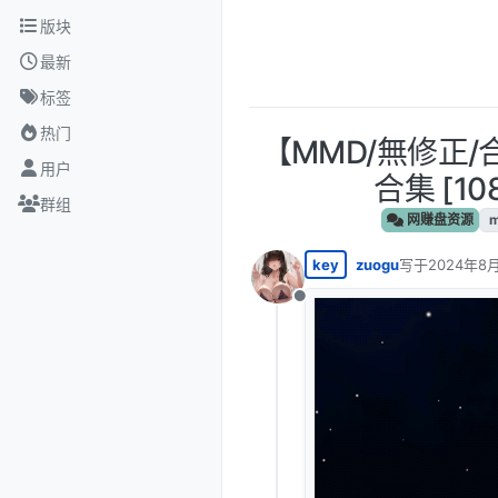
跳转至内容
版块
最新
标签
热门
【MMD/無修正/合
用户
合集 [108
群组
网赚盘资源
key
zuogu
写于
2024年8月
最后由 编辑
离线